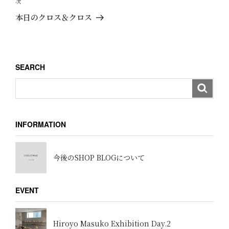
次
次
ゲ
稿
の
本日のクロス＆クロス
ー
投
稿
シ
ョ
SEARCH
ン
INFORMATION
今後のSHOP BLOGについて
EVENT
Hiroyo Masuko Exhibition Day.2