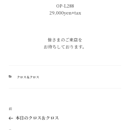
OP-L288
29,000yen+tax
皆さまのご来店を
お待ちしております。
カ
クロス＆クロス
テ
ゴ
リ
ー
投
過
前
稿
去
本日のクロス＆クロス
ナ
の
ビ
投