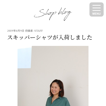
コ
ン
テ
ン
ツ
投
へ
2019年4月9日
投稿者:
STAFF
稿
スキッパーシャツが入荷しました
ス
日:
キ
ッ
プ