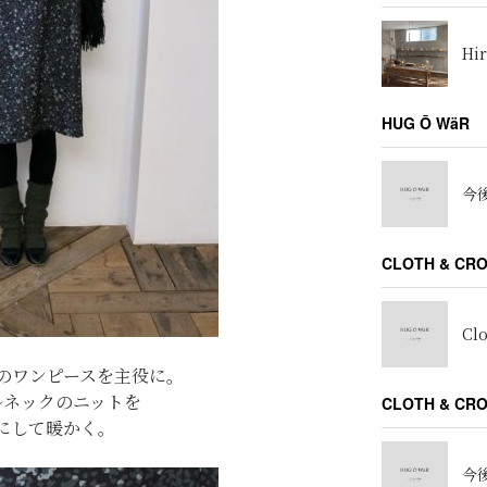
Hir
HUG Ō WäR
今後
CLOTH & CR
Cl
のワンピースを主役に。
ルネックのニットを
CLOTH & C
にして暖かく。
今後