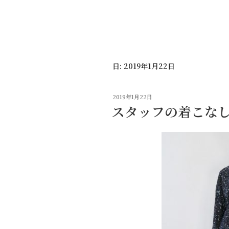
コ
ン
テ
ン
ツ
日:
2019年1月22日
へ
ス
キ
投
2019年1月22日
ッ
稿
スタッフの着こな
日:
プ