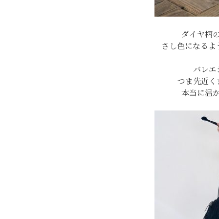
ダイヤ柄
さし色になるよ
バレエ
つま先近く
本当に温