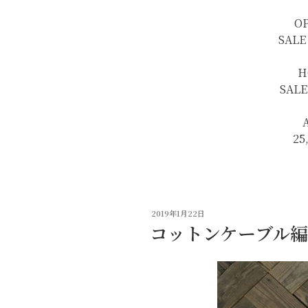
OP
SALE 
H
SALE
25
投
2019年1月22日
稿
コットンケーブル
日: