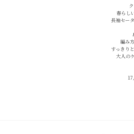
ク
春らしい
長袖セー
編み
すっきり
大人の
17