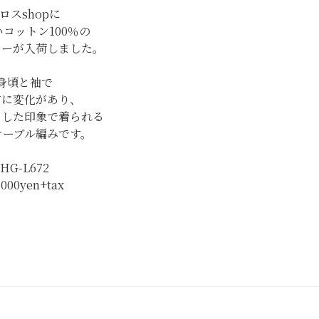
ロスshopに
コットン100％の
ターが入荷しました。
身頃と袖で
方に変化があり、
とした印象で着られる
ケーブル編みです。
HG-L672
,000yen+tax