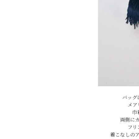
バッグ
メア
巾
両側に
フリ
着こなしの