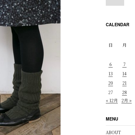
CALENDAR
日
月
6
7
13
14
20
21
27
28
« 12月
2月 »
MENU
ABOUT