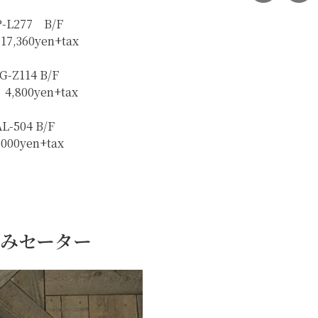
-L277 B/F
17,360yen+tax
G-Z114 B/F
 4,800yen+tax
AL-504 B/F
,000yen+tax
編みセーター