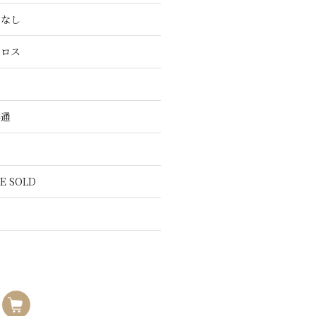
こなし
クロス
共通
E SOLD