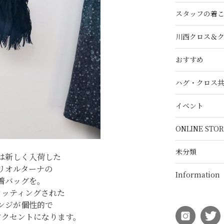
スタッフの着
川西クロス＆
おすすめ
ハグ・クロス
イベント
ONLINE STOR
未分類
は新しく入荷した
リオルターナの
Information
着バッグを。
カッティングされた
ンジが個性的で
アクセントになります。