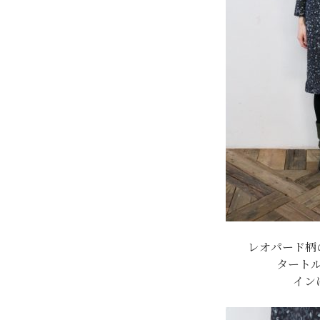
レオパード柄
タート
イン