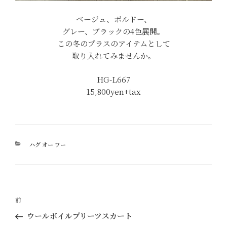
ベージュ、ボルドー、
グレー、ブラックの4色展開。
この冬のプラスのアイテムとして
取り入れてみませんか。
HG-L667
15,800yen+tax
カ
ハグ オー ワー
テ
ゴ
リ
ー
投
過
前
稿
去
ウールボイルプリーツスカート
ナ
の