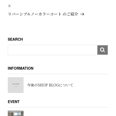
ビ
投
次
次
ゲ
稿
の
リバーシブルノーカラーコート のご紹介
ー
投
稿
シ
ョ
SEARCH
ン
INFORMATION
今後のSHOP BLOGについて
EVENT