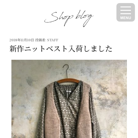
コ
ン
テ
ン
ツ
投
へ
2018年11月10日
投稿者:
STAFF
稿
新作ニットベスト入荷しました
ス
日:
キ
ッ
プ