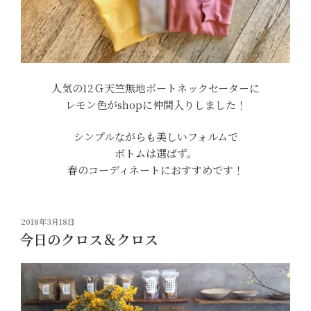
人気の12Ｇ天竺無地ボートネックセーターに
レモン色がshopに仲間入りしました！
シンプルながらも美しいフォルムで
ボトムは選ばず。
春のコーディネートにおすすめです！
投
2018年3月18日
稿
今日のクロス＆クロス
日: