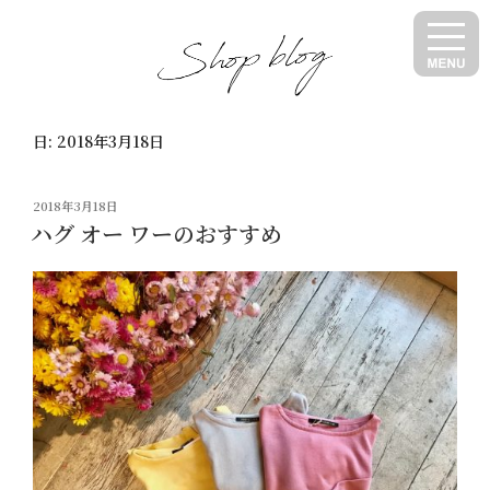
コ
ン
テ
ン
ツ
日:
2018年3月18日
へ
ス
キ
投
2018年3月18日
ッ
稿
ハグ オー ワーのおすすめ
日:
プ