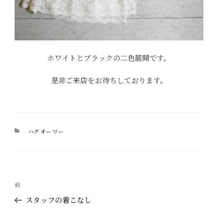
ホワイトとブラックの二色展開です。
是非ご来店をお待ちしております。
カ
ハグ オー ワー
テ
ゴ
リ
ー
投
過
前
稿
去
スタッフの着こなし
ナ
の