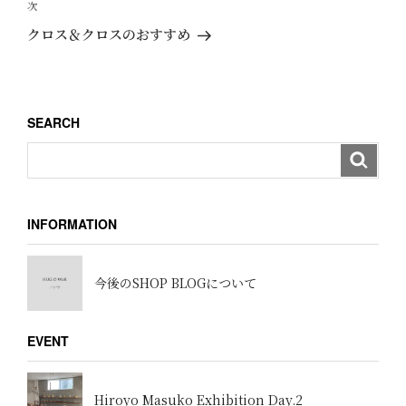
ビ
投
次
次
ゲ
稿
の
クロス＆クロスのおすすめ
ー
投
稿
シ
ョ
SEARCH
ン
INFORMATION
今後のSHOP BLOGについて
EVENT
Hiroyo Masuko Exhibition Day.2