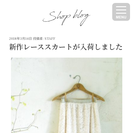
コ
ン
テ
ン
ツ
投
へ
2018年3月14日
投稿者:
STAFF
稿
新作レーススカートが入荷しました
ス
日:
キ
ッ
プ