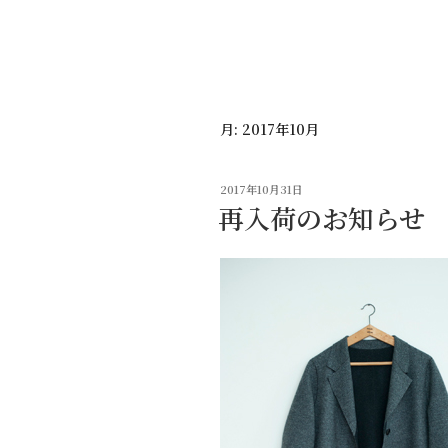
コ
ン
テ
ン
ツ
月:
2017年10月
へ
ス
キ
投
2017年10月31日
ッ
稿
再入荷のお知らせ
日:
プ