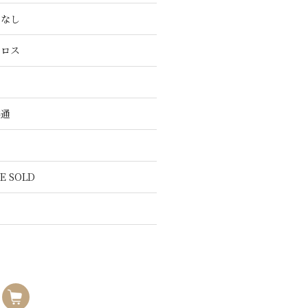
こなし
クロス
共通
E SOLD