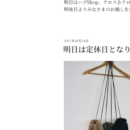
明日はハグShop、クロス＆ク
明後日よりみなさまのお越しを
投
2017年10月24日
稿
明日は定休日とな
日: