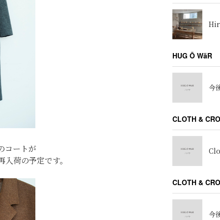
Hir
HUG Ō WäR
今後
CLOTH & CR
のコートが
Cl
に再入荷の予定です。
CLOTH & C
今後