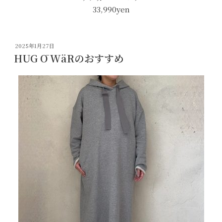
33,990
yen
投
2025年1月27日
稿
HUG Ō WäRのおすすめ
日: