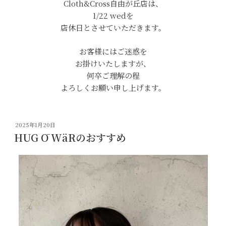
Cloth&Cross自由が丘店は、
1/22 wedを
店休日とさせていただきます。
お客様にはご迷惑を
お掛けいたしますが、
何卒ご理解の程
よろしくお願い申し上げます。
投
2025年1月20日
稿
HUG Ō WäRのおすすめ
日: