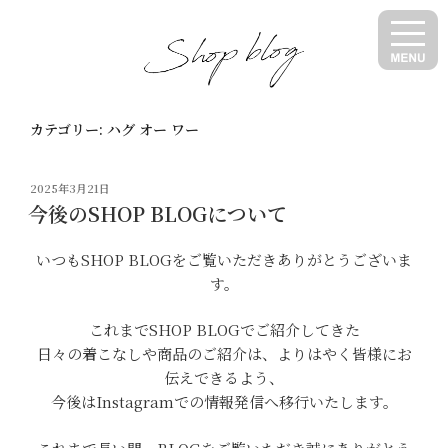
コ
ン
テ
ン
ツ
カテゴリー:
ハグ オー ワー
へ
ス
キ
投
2025年3月21日
ッ
稿
今後のSHOP BLOGについて
日:
プ
いつもSHOP BLOGをご覧いただきありがとうございま
す。
これまでSHOP BLOGでご紹介してきた
日々の着こなしや商品のご紹介は、よりはやく皆様にお
伝えできるよう、
今後はInstagramでの情報発信へ移行いたします。