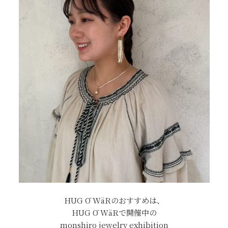
HUG Ō WäRのおすすめは、
HUG Ō WäRで開催中の
monshiro jewelry exhibition