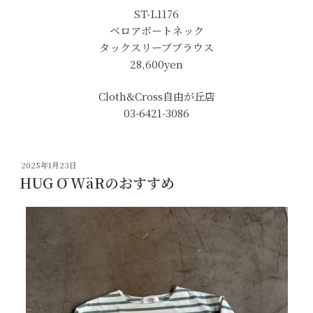
ST-L1176
ベロアボートネック
タックスリーブブラウス
28,600yen
Cloth&Cross自由が丘店
03-6421-3086
投
2025年1月23日
稿
HUG Ō WäRのおすすめ
日: