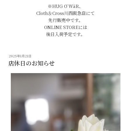
※HUG Ō WäR、
Cloth＆Cross川西阪急店にて
先行販売中です。
ONLINE STOREには
後日入荷予定です。
投
2025年1月21日
稿
店休日のお知らせ
日: