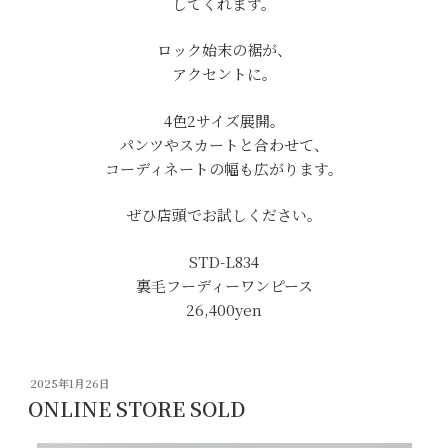
してくれます。
ロック始末の裾が、
アクセントに。
4色2サイズ展開。
パンツやスカートと合わせて、
コーディネートの幅も広がります。
ぜひ店頭でお試しください。
STD-L834
裏毛フーディーワンピース
26,400
yen
投
2025年1月26日
稿
ONLINE STORE SOLD
日: