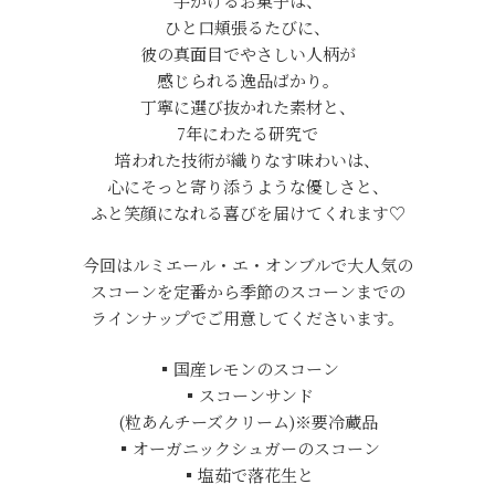
手がけるお菓子は、
ひと口頬張るたびに、
彼の真面目でやさしい人柄が
感じられる逸品ばかり。
丁寧に選び抜かれた素材と、
7年にわたる研究で
培われた技術が織りなす味わいは、
心にそっと寄り添うような優しさと、
ふと笑顔になれる喜びを届けてくれます♡
今回はルミエール・エ・オンブルで大人気の
スコーンを定番から季節のスコーンまでの
ラインナップでご用意してくださいます。
▪︎国産レモンのスコーン
▪︎スコーンサンド
(粒あんチーズクリーム)※要冷蔵品
▪︎オーガニックシュガーのスコーン
▪︎塩茹で落花生と