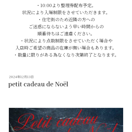
・10:00より整理券配布予定。
状況により入場制限をさせていただきます。
・住宅街のため近隣の方への
ご迷惑にならないよう早い時間からの
順番待ちはご遠慮ください。
・状況により点数制限をさせていただく場合や
入店時ご希望の商品の在庫が無い場合もあります。
・数量に限りがある為なくなり次第終了となります。
投
2024年12月13日
稿
petit cadeau de Noël
日: