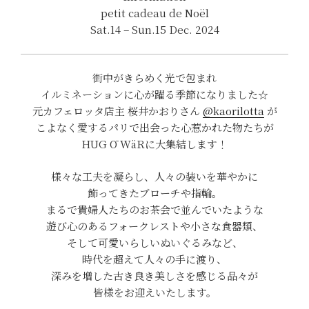
petit cadeau de Noël
Sat.14 – Sun.15 Dec. 2024
街中がきらめく光で包まれ
イルミネーションに心が躍る季節になりました☆
元カフェロッタ店主 桜井かおりさん
@kaorilotta
が
こよなく愛するパリで出会った心惹かれた物たちが
HUG Ō WäRに大集結します！
様々な工夫を凝らし、人々の装いを華やかに
飾ってきたブローチや指輪。
まるで貴婦人たちのお茶会で並んでいたような
遊び心のあるフォークレストや小さな食器類、
そして可愛いらしいぬいぐるみなど、
時代を超えて人々の手に渡り、
深みを増した古き良き美しさを感じる品々が
皆様をお迎えいたします。