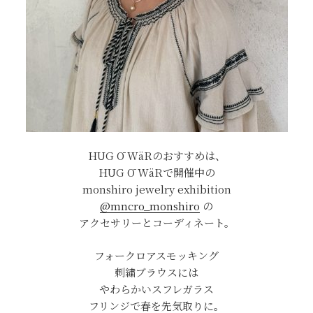
HUG Ō WäRのおすすめは、
HUG Ō WäRで開催中の
monshiro jewelry exhibition
@mncro_monshiro
の
アクセサリーとコーディネート。
フォークロアスモッキング
刺繍ブラウスには
やわらかいスフレガラス
フリンジで春を先気取りに。