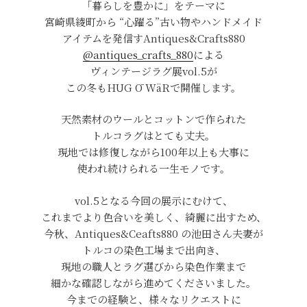
「暮らしを豊かに」をテーマに
宮崎県綾町から “心躍る”古い物やハンドメイド
アイテムを発信すAntiques&Crafts880
@antiques_crafts_880
による
ヴィンテージラグ展vol.5が
この冬もHUG Ō WäRで開催します。
天然素材のウールとコットンで作られた
トルコラグはとても丈夫。
現地では修復しながら100年以上も大事に
使われ続けられる一生モノです。
vol.5となる今回の展示にむけて、
これまでより色合いを美しく、綺麗に出すため、
今秋、Antiques&Ceafts880 の池田さん夫妻が
トルコの染色工場まで出向き、
現地の職人とラグ選びから染色作業まで
細かな確認しながら進めてくださいました。
今までの経験と、様々なリクエストに