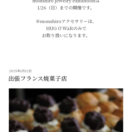
monshiro jewelry exhibitionは
1/26（日）までの開催です。
※monshiroアクセサリーは、
HUG Ō WäRのみで
お取り扱いになります。
投
2025年1月12日
稿
出張フランス焼菓子店
日: