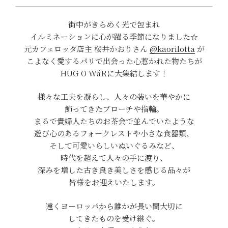
街中がきらめく光で包まれ
イルミネーションに心が躍る季節になりました☆
元カフェロッタ店主 桜井かおりさん
@kaorilotta
が
こよなく愛するパリで出会った心惹かれた物たちが
HUG Ō WäRに大集結します！
様々な工夫を凝らし、人々の装いを華やかに
飾ってきたブローチや指輪。
まるで貴婦人たちのお茶会で並んでいたような
遊び心のあるフォークレストや小さな食器類、
そして可愛いらしいぬいぐるみなど、
時代を超えて人々の手に渡り、
深みを増した古き良き美しさを感じる品々が
皆様をお迎えいたします。
遠くヨーロッパから誰かが長い間大切に
してきたものを受け継ぐ。