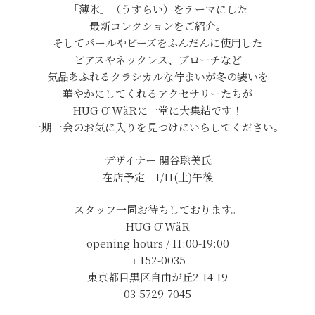
「薄氷」（うすらい）をテーマにした
最新コレクションをご紹介。
そしてパールやビーズをふんだんに使用した
ピアスやネックレス、ブローチなど
気品あふれるクラシカルな佇まいが冬の装いを
華やかにしてくれるアクセサリーたちが
HUG Ō WäRに一堂に大集結です！
一期一会のお気に入りを見つけにいらしてください。
デザイナー 関谷聡美氏
在店予定 1/11(土)午後
スタッフ一同お待ちしております。
HUG Ō WäR
opening hours / 11:00-19:00
〒152-0035
東京都目黒区自由が丘2-14-19
03-5729-7045
─────────────────────