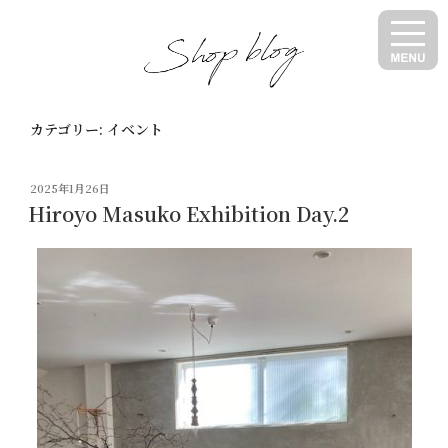
コ
ン
テ
ン
ツ
カテゴリー:
イベント
へ
ス
キ
投
2025年1月26日
ッ
稿
Hiroyo Masuko Exhibition Day.2
日:
プ