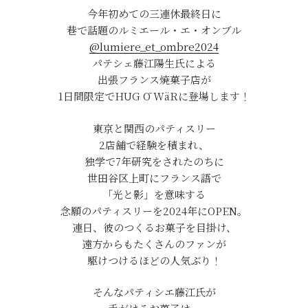
今年初めての三連休最終日に
巷で話題のルミエール・エ・オンブル
@lumiere_et_ombre2024
パテシェ藤江陽生氏による
出張フランス焼菓子店が
1日間限定でHUG Ō WäRに登場します！
東京と関西のパティスリー
2店舗で経験を積まれ、
独学で7年研究をされたのちに
世田谷区上町にフランス語で
「光と影」を意味する
念願のパティスリーを2024年にOPEN。
連日、彼のつくるお菓子を目掛け、
遠方からもたくさんのファンが
駆けつけるほどの人気ぶり！
そんなパティシエ藤江氏が