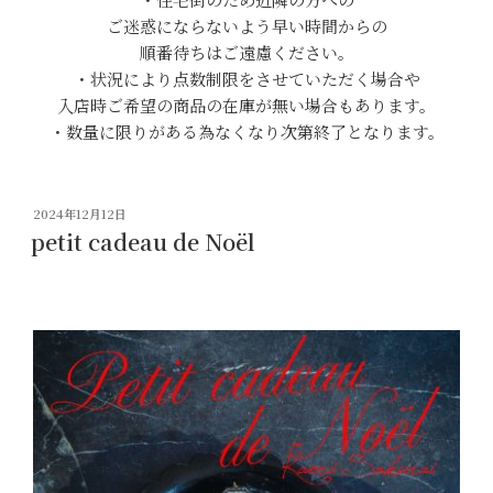
ご迷惑にならないよう早い時間からの
順番待ちはご遠慮ください。
・状況により点数制限をさせていただく場合や
入店時ご希望の商品の在庫が無い場合もあります。
・数量に限りがある為なくなり次第終了となります。
投
2024年12月12日
稿
petit cadeau de Noël
日: