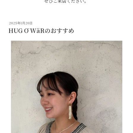
ぜひご来店ください。
投
2025年1月20日
稿
HUG Ō WäRのおすすめ
日: