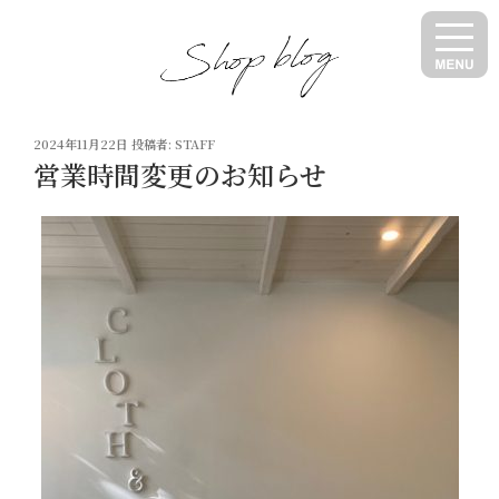
コ
ン
テ
ン
ツ
投
へ
2024年11月22日
投稿者:
STAFF
稿
営業時間変更のお知らせ
ス
日:
キ
ッ
プ