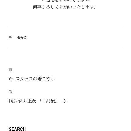
何卒よろしくお願いいたします。
カ
未分類
テ
ゴ
リ
ー
投
過
前
稿
去
スタッフの着こなし
ナ
の
ビ
投
次
次
ゲ
稿
の
陶芸家 井上茂 「三島展」
ー
投
稿
シ
ョ
SEARCH