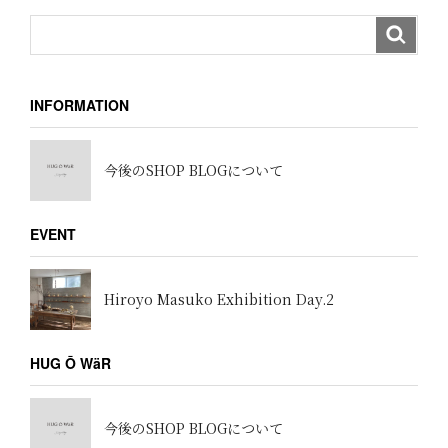
ン
INFORMATION
今後のSHOP BLOGについて
EVENT
Hiroyo Masuko Exhibition Day.2
HUG Ō WäR
今後のSHOP BLOGについて