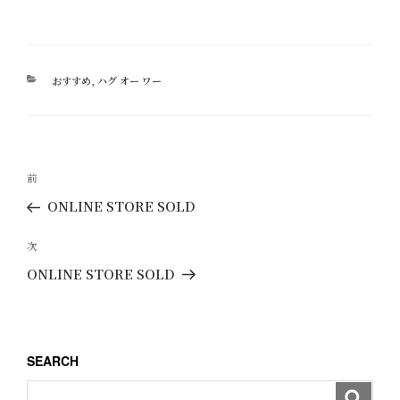
カ
おすすめ
,
ハグ オー ワー
テ
ゴ
リ
ー
投
過
前
稿
去
ONLINE STORE SOLD
ナ
の
ビ
投
次
次
ゲ
稿
の
ONLINE STORE SOLD
ー
投
稿
シ
ョ
SEARCH
ン