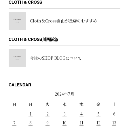
CLOTH & CROSS
Cloth＆Cross自由が丘店のおすすめ
CLOTH & CROSS川西阪急
今後のSHOP BLOGについて
CALENDAR
2024年7月
日
月
火
水
木
金
土
1
2
3
4
5
6
7
8
9
10
11
12
13