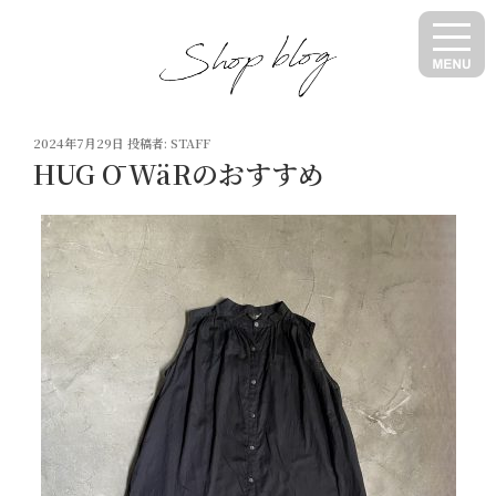
コ
ン
テ
ン
ツ
投
へ
2024年7月29日
投稿者:
STAFF
稿
HUG Ō WäRのおすすめ
ス
日:
キ
ッ
プ