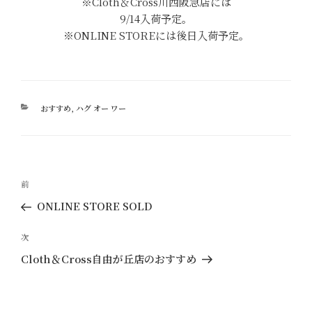
※Cloth＆Cross川西阪急店には
9/14入荷予定。
※ONLINE STOREには後日入荷予定。
カ
おすすめ
,
ハグ オー ワー
テ
ゴ
リ
ー
投
過
前
稿
去
ONLINE STORE SOLD
ナ
の
ビ
投
次
次
ゲ
稿
の
Cloth＆Cross自由が丘店のおすすめ
ー
投
稿
シ