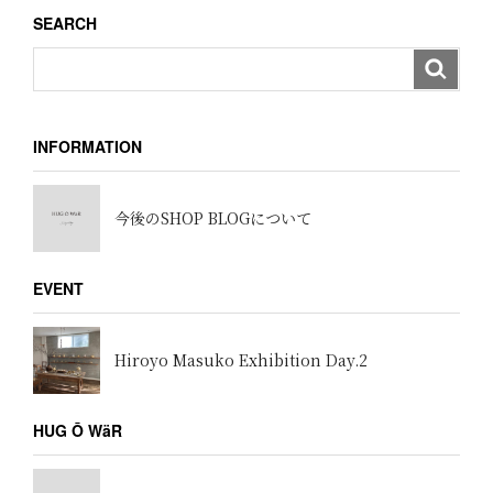
ョ
SEARCH
ン
INFORMATION
今後のSHOP BLOGについて
EVENT
Hiroyo Masuko Exhibition Day.2
HUG Ō WäR