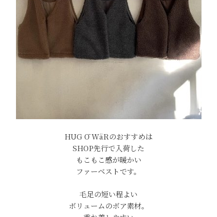
HUG Ō WäRのおすすめは
SHOP先行で入荷した
もこもこ感が暖かい
ファーベストです。
毛足の短い程よい
ボリュームのボア素材。