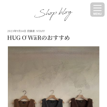
コ
ン
テ
ン
ツ
投
へ
2023年9月14日
投稿者:
STAFF
稿
HUG Ō WäRのおすすめ
ス
日:
キ
ッ
プ