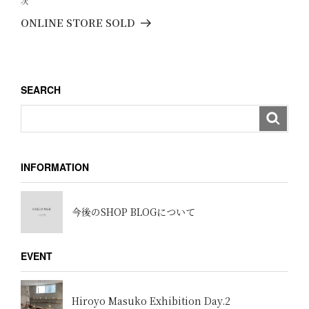
次
次
ゲ
稿
の
ONLINE STORE SOLD
ー
投
稿
シ
ョ
SEARCH
ン
INFORMATION
今後のSHOP BLOGについて
EVENT
Hiroyo Masuko Exhibition Day.2