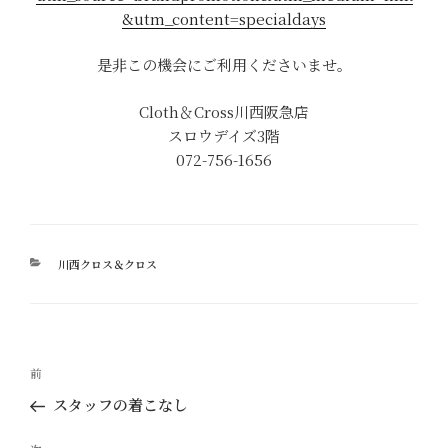
&utm_content=specialdays
是非この機会にご利用くださいませ。
Cloth＆Cross川西阪急店
スロウデイズ3階
072-756-1656
カ
川西クロス＆クロス
テ
ゴ
リ
ー
投
過
前
稿
去
スタッフの着こなし
ナ
の
ビ
投