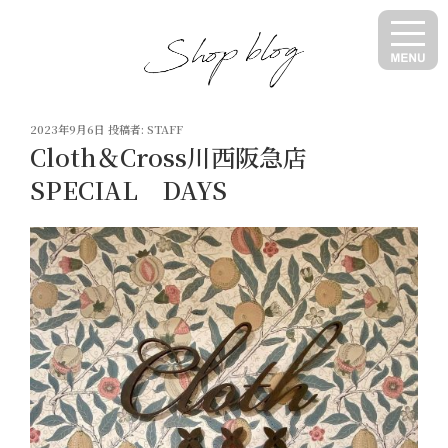
コ
ン
テ
ン
ツ
投
へ
2023年9月6日
投稿者:
STAFF
稿
Cloth＆Cross川西阪急店
ス
日:
キ
SPECIAL DAYS
ッ
プ