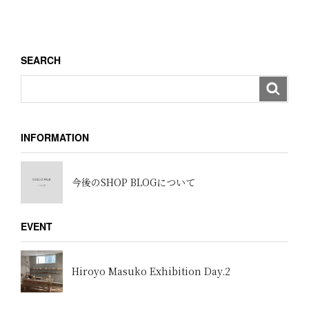
ー
投
稿
シ
ョ
SEARCH
ン
INFORMATION
今後のSHOP BLOGについて
EVENT
Hiroyo Masuko Exhibition Day.2