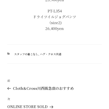
PT-L354
ドライツイルジョグパンツ
（size2)
26,400yen
カ
スタッフの着こなし
,
ハグ・クロス共通
テ
ゴ
リ
ー
投
過
前
稿
去
Cloth&Cross川西阪急店のおすすめ
ナ
の
ビ
投
次
次
ゲ
稿
の
ONLINE STORE SOLD