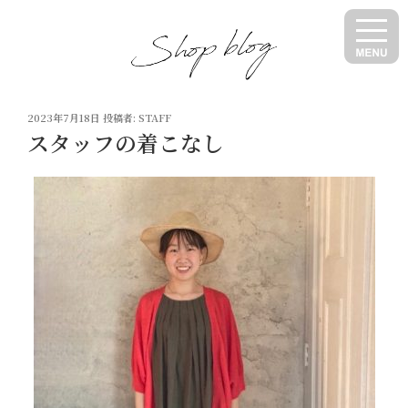
コ
ン
テ
ン
ツ
投
へ
2023年7月18日
投稿者:
STAFF
稿
スタッフの着こなし
ス
日:
キ
ッ
プ