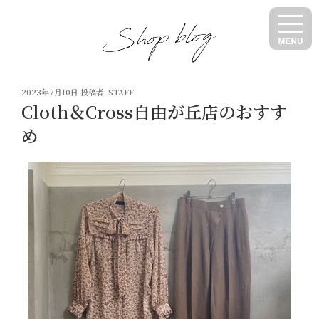
コ
ン
テ
ン
ツ
投
へ
2023年7月10日
投稿者:
STAFF
稿
Cloth＆Cross自由が丘店のおすす
ス
日:
キ
め
ッ
プ