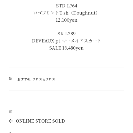
STD-L764
ロゴプリントT-sh（Doughnut）
12,100yen
SK-L289
DEVEAUX pt.マーメイドスカート
SALE 18,480yen
カ
おすすめ
,
クロス＆クロス
テ
ゴ
リ
ー
投
過
前
稿
去
ONLINE STORE SOLD
ナ
の
ビ