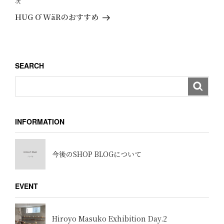
投
次
次
ゲ
稿
の
HUG Ō WäRのおすすめ
ー
投
稿
シ
ョ
SEARCH
ン
INFORMATION
今後のSHOP BLOGについて
EVENT
Hiroyo Masuko Exhibition Day.2