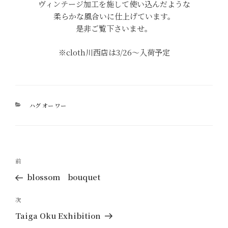
ヴィンテージ加工を施して使い込んだような
柔らかな風合いに仕上げています。
是非ご覧下さいませ。
※cloth川西店は3/26～入荷予定
カ
ハグ オー ワー
テ
ゴ
リ
ー
投
過
前
稿
去
blossom bouquet
ナ
の
ビ
投
次
次
ゲ
稿
の
Taiga Oku Exhibition
ー
投