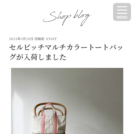
コ
ン
テ
ン
ツ
投
へ
2023年3月25日
投稿者:
STAFF
稿
セルビッチマルチカラートートバッ
ス
日:
キ
グが入荷しました
ッ
プ