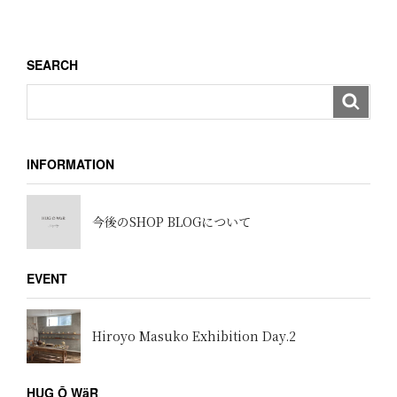
稿
シ
ョ
SEARCH
ン
INFORMATION
今後のSHOP BLOGについて
EVENT
Hiroyo Masuko Exhibition Day.2
HUG Ō WäR