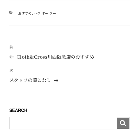
カ
おすすめ
,
ハグ オー ワー
テ
ゴ
リ
ー
投
過
前
稿
去
Cloth&Cross川西阪急店のおすすめ
ナ
の
ビ
投
次
次
ゲ
稿
の
スタッフの着こなし
ー
投
稿
シ
ョ
SEARCH
ン