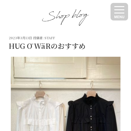
コ
ン
テ
ン
ツ
投
へ
2023年3月13日
投稿者:
STAFF
稿
HUG Ō WäRのおすすめ
ス
日:
キ
ッ
プ