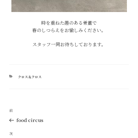
時を重ねた趣のある骨董で
春のしつらえをお愉しみください。
スタッフ一同お待ちしております。
カ
クロス＆クロス
テ
ゴ
リ
ー
投
過
前
稿
去
food circus
ナ
の
ビ
投
次
次