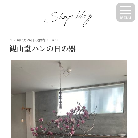
コ
ン
テ
ン
ツ
投
へ
2023年2月26日
投稿者:
STAFF
稿
観山堂ハレの日の器
ス
日:
キ
ッ
プ