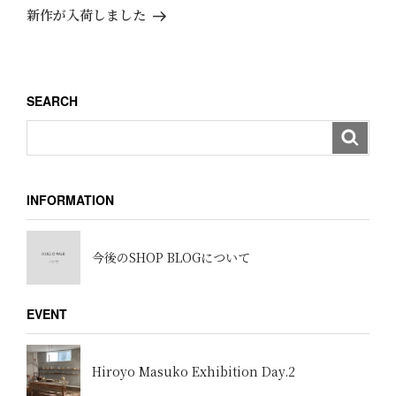
ゲ
稿
の
新作が入荷しました
ー
投
稿
シ
ョ
SEARCH
ン
INFORMATION
今後のSHOP BLOGについて
EVENT
Hiroyo Masuko Exhibition Day.2