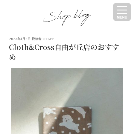
コ
ン
テ
ン
ツ
投
へ
2023年1月5日
投稿者:
STAFF
稿
Cloth&Cross自由が丘店のおすす
ス
日:
キ
め
ッ
プ