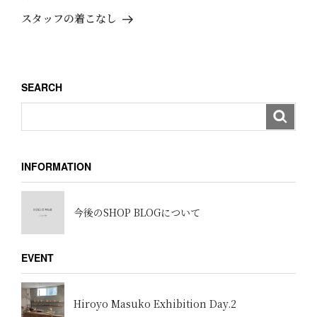
ゲ
稿
の
スタッフの着こなし
ー
投
稿
シ
ョ
SEARCH
ン
INFORMATION
今後のSHOP BLOGについて
EVENT
Hiroyo Masuko Exhibition Day.2