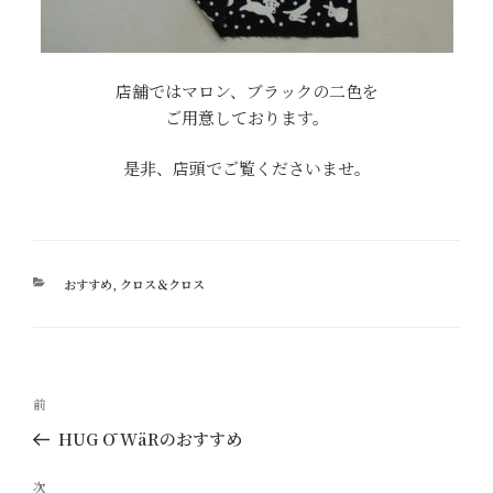
店舗ではマロン、ブラックの二色を
ご用意しております。
是非、店頭でご覧くださいませ。
カ
おすすめ
,
クロス＆クロス
テ
ゴ
リ
ー
投
過
前
稿
去
HUG Ō WäRのおすすめ
ナ
の
ビ
投
次
次