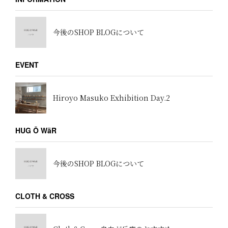
今後のSHOP BLOGについて
EVENT
Hiroyo Masuko Exhibition Day.2
HUG Ō WäR
今後のSHOP BLOGについて
CLOTH & CROSS