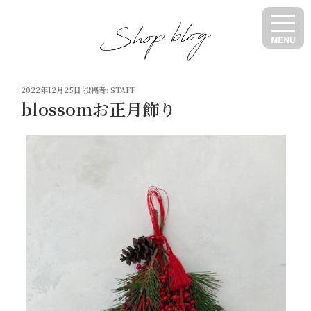
コ
ン
テ
ン
ツ
投
へ
2022年12月25日
投稿者:
STAFF
稿
blossomお正月飾り
ス
日:
キ
ッ
プ