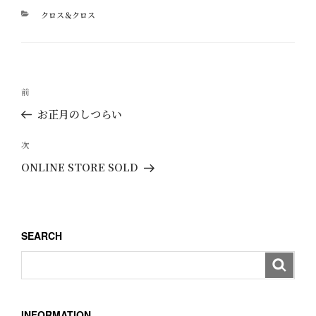
カ
クロス＆クロス
テ
ゴ
リ
ー
投
過
前
稿
去
お正月のしつらい
ナ
の
ビ
投
次
次
ゲ
稿
の
ONLINE STORE SOLD
ー
投
稿
シ
ョ
SEARCH
ン
INFORMATION