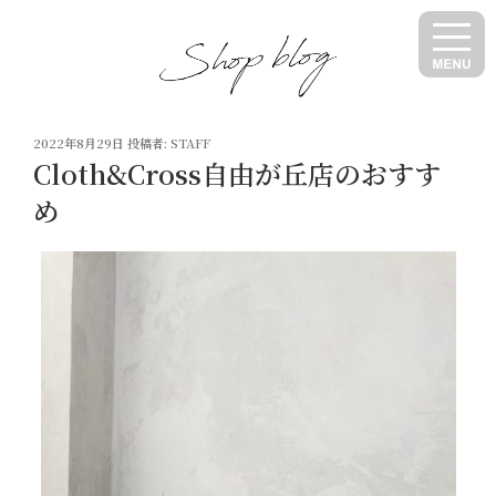
コ
ン
テ
ン
ツ
投
へ
2022年8月29日
投稿者:
STAFF
稿
Cloth&Cross自由が丘店のおすす
ス
日:
キ
め
ッ
プ