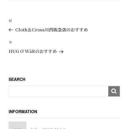
リ
ー
投
過
前
稿
去
Cloth＆Cross川西阪急店のおすすめ
ナ
の
ビ
投
次
次
ゲ
稿
の
HUG Ō WäRのおすすめ
ー
投
稿
シ
ョ
SEARCH
ン
INFORMATION