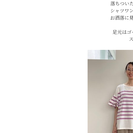
落ちつい
シャツワ
お洒落に
足元はゴ