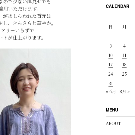
なので少ない肌見せでも
CALENDAR
着用いただけます。
ーがあしらわれた首元は
射し、きらきらと華やか。
日
月
セアリーいらずで
ートが仕上がります。
3
4
10
11
17
18
24
25
31
« 6月
8月 »
MENU
ABOUT