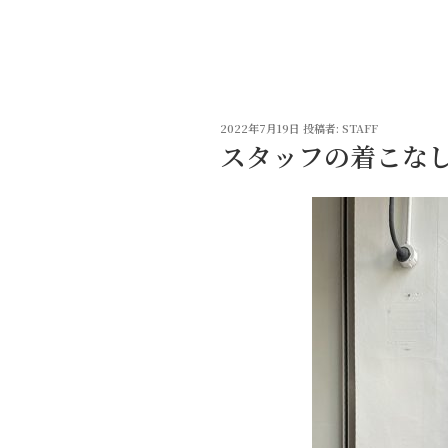
コ
ン
テ
ン
ツ
投
へ
2022年7月19日
投稿者:
STAFF
稿
スタッフの着こな
ス
日:
キ
ッ
プ