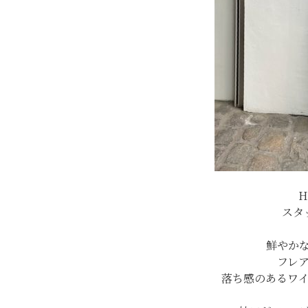
H
スタ
鮮やか
フレ
落ち感のあるワ