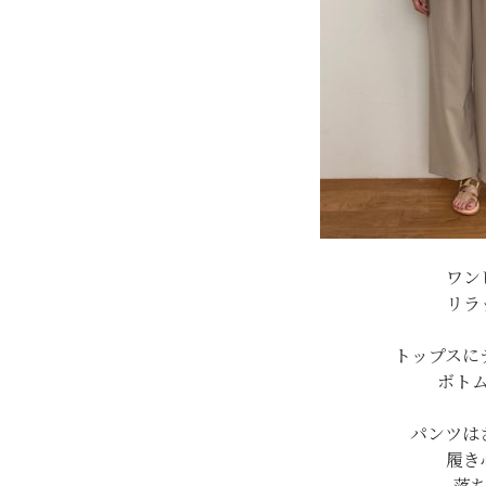
ワン
リラ
トップスに
ボト
パンツは
履き
落