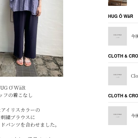
HUG Ō WäR
今後
CLOTH & CR
Cl
UG Ō WäR
ッフの着こなし
CLOTH & C
なアイリスカラーの
今後
ア刺繍ブラウスに
イドパンツを合わせました。