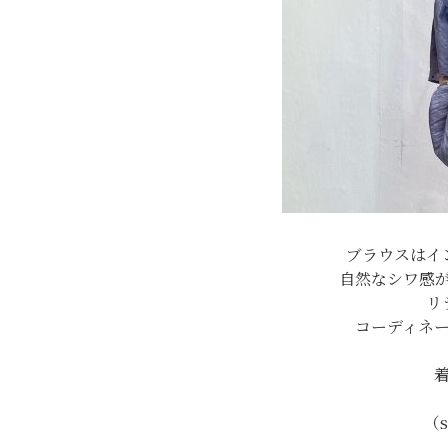
ブラウスはイ
自然なシワ感
リ
コーディネ
（s