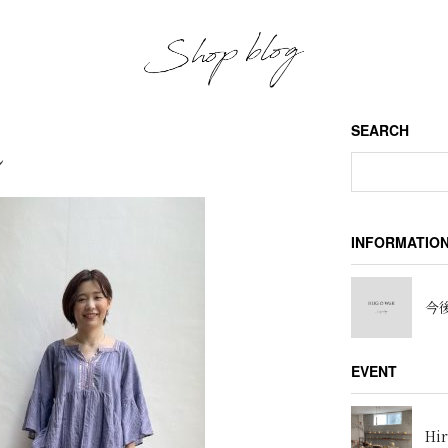
SEARCH
し
INFORMATIO
今後
EVENT
Hir