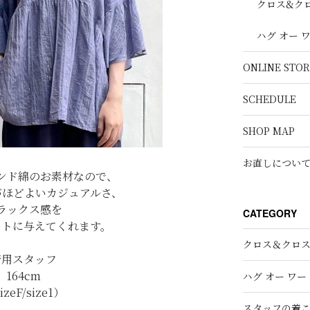
クロス&ク
ハグ オー 
ONLINE STOR
SCHEDULE
SHOP MAP
お直しについ
ンド綿のお素材なので、
がほどよいカジュアルさ、
ラックス感を
CATEGORY
ートに与えてくれます。
クロス＆クロ
着用スタッフ
164cm
ハグ オー ワー
izeF/size1）
スタッフの着