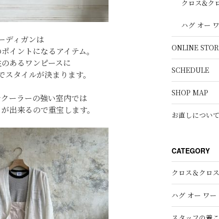
クロス&ク
ハグ オー 
ーディガンは
ONLINE STOR
のポイントになるアイテム。
性のあるワンピースに
SCHEDULE
でスタイルが決まります。
SHOP MAP
でクーラーの強い室内では
とが出来るので重宝します。
お直しについ
CATEGORY
クロス＆クロ
ハグ オー ワー
スタッフの着