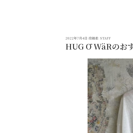
コ
ン
テ
ン
ツ
投
へ
2022年7月4日
投稿者:
STAFF
稿
HUG Ō WäRのお
ス
日:
キ
ッ
プ