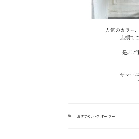
人気のカラー
店頭で
是非ご
サマー
カ
おすすめ
,
ハグ オー ワー
テ
ゴ
リ
ー