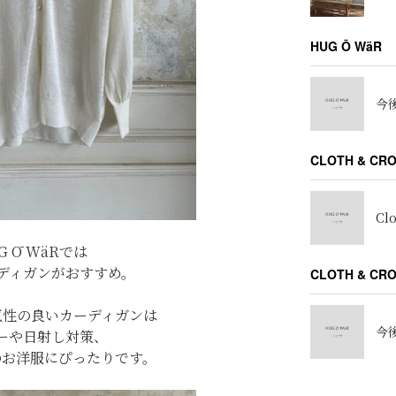
HUG Ō WäR
今後
CLOTH & CR
Cl
G Ō WäRでは
ディガンがおすすめ。
CLOTH & C
気性の良いカーディガンは
今後
ーや日射し対策、
のお洋服にぴったりです。