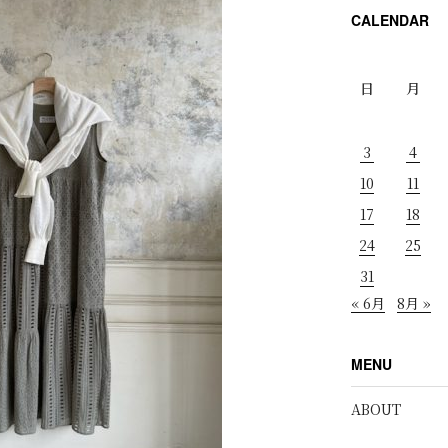
CALENDAR
日
月
3
4
10
11
17
18
24
25
31
« 6月
8月 »
MENU
ABOUT