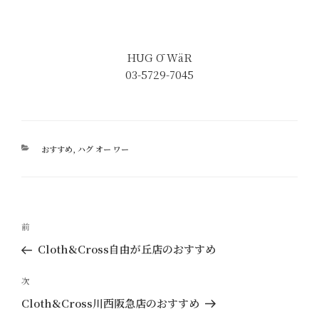
HUG Ō WäR
03-5729-7045
カ
おすすめ
,
ハグ オー ワー
テ
ゴ
リ
ー
投
過
前
稿
去
Cloth&Cross自由が丘店のおすすめ
ナ
の
ビ
投
次
次
ゲ
稿
の
Cloth&Cross川西阪急店のおすすめ
ー
投