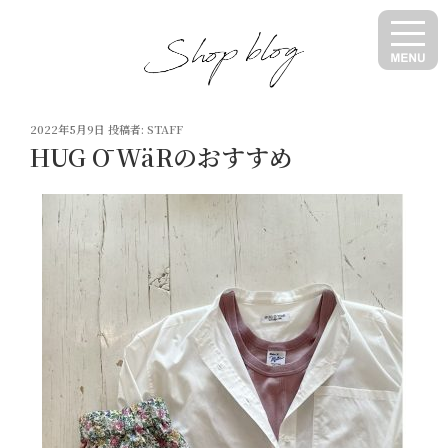
コ
ン
テ
ン
ツ
投
へ
2022年5月9日
投稿者:
STAFF
稿
HUG Ō WäRのおすすめ
ス
日:
キ
ッ
プ