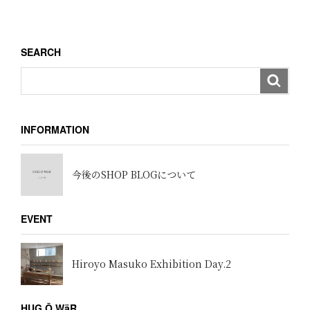
稿
シ
ョ
SEARCH
ン
INFORMATION
今後のSHOP BLOGについて
EVENT
Hiroyo Masuko Exhibition Day.2
HUG Ō WäR