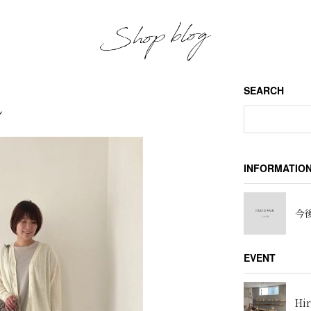
SEARCH
し
INFORMATIO
今後
EVENT
Hir