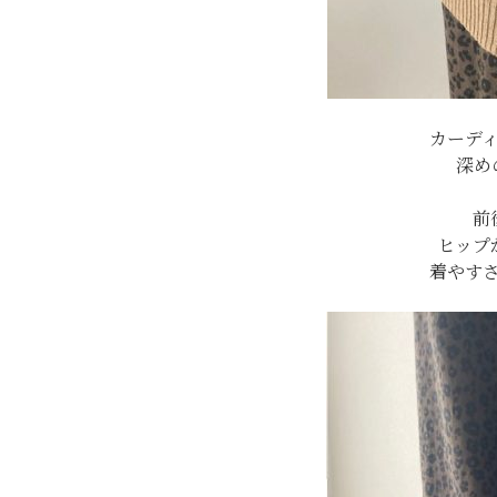
カーデ
深め
前
ヒップ
着やす