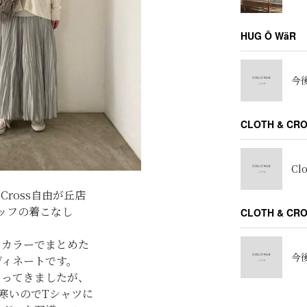
HUG Ō WäR
今後
CLOTH & CR
Cl
h＆Cross自由が丘店
ッフの着こなし
CLOTH & C
なカラーでまとめた
今後
ディネートです。
なってきましたが、
寒いのでTシャツに