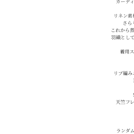
カーデ
リネン素
さら
これから
羽織とし
着用ス
リブ編み
天竺フレ
ランダ