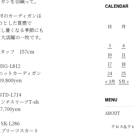
ィガンを羽織って。
CALENDAR
材のカーディガンは
りとした質感で
日
月
蒸し暑くなる季節にも
て大活躍の一枚です。
3
4
タッフ 157cm
10
11
17
18
HG-L812
ニットカーディガン
24
25
19,800yen
« 3月
5月 »
STD-L714
MENU
ンチスリーブT-sh
7,700yen
ABOUT
SK-L286
クロス&ク
ムプリーツスカート