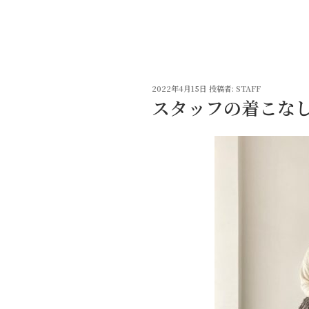
コ
ン
テ
ン
ツ
投
へ
2022年4月15日
投稿者:
STAFF
稿
スタッフの着こな
ス
日:
キ
ッ
プ