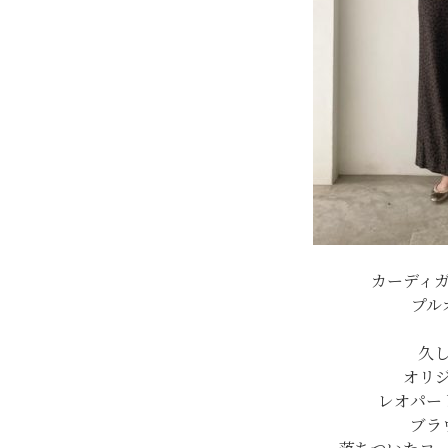
カーディ
プル
久
オリ
レオパー
ブラ