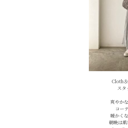
Clot
スタ
爽やか
コー
暖かく
朝晩は肌