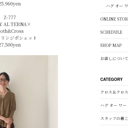
25,960yen
ハグ オー 
Z-777
ONLINE STOR
Y AL TERNA×
loth&Cross
SCHEDULE
フリンジポシェット
27,500yen
SHOP MAP
お直しについ
CATEGORY
クロス＆クロ
ハグ オー ワー
スタッフの着