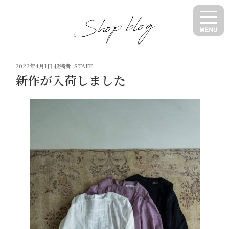
コ
ン
テ
ン
ツ
投
へ
2022年4月1日
投稿者:
STAFF
稿
新作が入荷しました
ス
日:
キ
ッ
プ