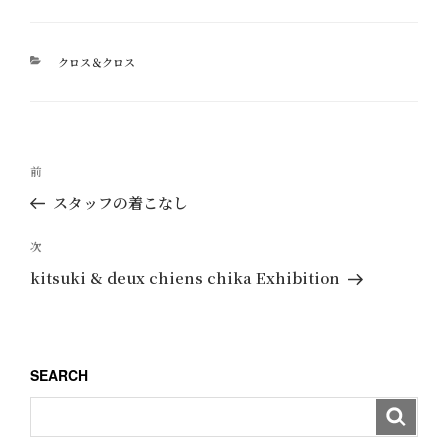
カ
クロス＆クロス
テ
ゴ
リ
ー
投
過
前
稿
去
スタッフの着こなし
ナ
の
ビ
投
次
次
ゲ
稿
の
kitsuki & deux chiens chika Exhibition
ー
投
稿
シ
ョ
SEARCH
ン