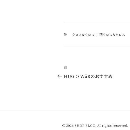
カ
クロス＆クロス
,
川西クロス＆クロス
テ
ゴ
リ
ー
投
過
前
稿
去
HUG Ō WäRのおすすめ
の
ナ
投
ビ
稿
ゲ
ー
シ
© 2026 SHOP BLOG, All rights reserved.