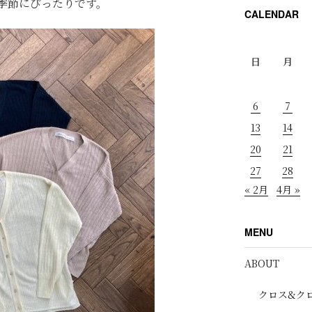
季節にぴったりです。
CALENDAR
日
月
6
7
13
14
20
21
27
28
« 2月
4月 »
MENU
ABOUT
クロス&ク