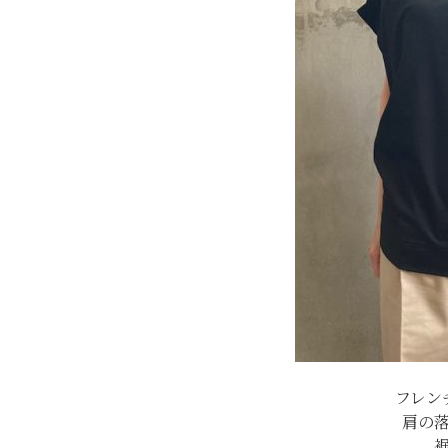
フレン
肩の