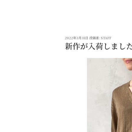
コ
ン
テ
ン
ツ
投
へ
2022年3月31日
投稿者:
STAFF
稿
新作が入荷しまし
ス
日:
キ
ッ
プ