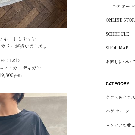
ハグ オー 
ONLINE STOR
SCHEDULE
ィネートしやすい
なカラーが揃いました。
SHOP MAP
HG-L812
お直しについ
ニットカーディガン
19,800yen
CATEGORY
クロス＆クロ
ハグ オー ワー
スタッフの着