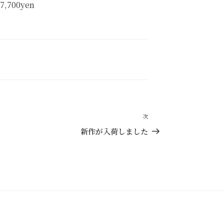
7,700yen
次
次
の
新作が入荷しました
投
稿