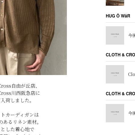
HUG Ō WäR
今後
CLOTH & CR
Cl
＆Cross自由が丘店、
＆Cross川西阪急店に
CLOTH & C
が入荷しました。
今後
ットカーディガンは
のあるリネン素材。
っとした着心地で