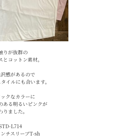
触りが抜群の
スとコットン素材。
光沢感があるので
スタイルにも合います。
シックなカラーに
のある明るいピンクが
わりました。
STD-L714
ンチスリーブT-sh