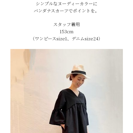
シンプルなヌーディーカラーに
バンダナスカーフでポイントを。
スタッフ着用
153cm
（ワンピースsize1、デニムsize24）