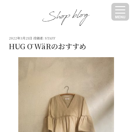
コ
ン
テ
ン
ツ
投
へ
2022年3月21日
投稿者:
STAFF
稿
HUG Ō WäRのおすすめ
ス
日:
キ
ッ
プ