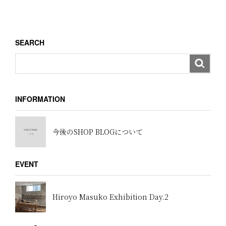
ー
投
稿
シ
ョ
SEARCH
ン
INFORMATION
今後のSHOP BLOGについて
EVENT
Hiroyo Masuko Exhibition Day.2