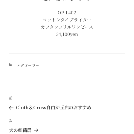
OP-L402
コットンタイプライター
カフタンフリルワンピース
34,100yen
カ
ハグ オー ワー
テ
ゴ
リ
ー
投
過
前
稿
去
Cloth＆Cross自由が丘店のおすすめ
ナ
の
ビ
投
次
次
ゲ
稿
の
犬の刺繍展