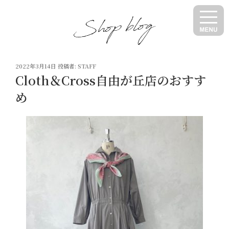
コ
ン
テ
ン
ツ
投
へ
2022年3月14日
投稿者:
STAFF
稿
Cloth＆Cross自由が丘店のおすす
ス
日:
キ
め
ッ
プ