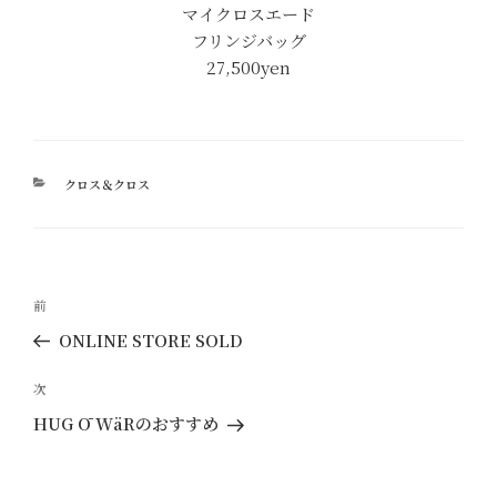
マイクロスエード
フリンジバッグ
27,500yen
カ
クロス＆クロス
テ
ゴ
リ
ー
投
過
前
稿
去
ONLINE STORE SOLD
ナ
の
ビ
投
次
次
ゲ
稿
の
HUG Ō WäRのおすすめ
ー
投
稿
シ