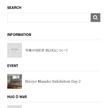
ョ
SEARCH
ン
INFORMATION
今後のSHOP BLOGについて
EVENT
Hiroyo Masuko Exhibition Day.2
HUG Ō WäR