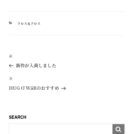
カ
クロス＆クロス
テ
ゴ
リ
ー
投
過
前
稿
去
新作が入荷しました
ナ
の
ビ
投
次
次
ゲ
稿
の
HUG Ō WäRのおすすめ
ー
投
稿
シ
ョ
SEARCH
ン