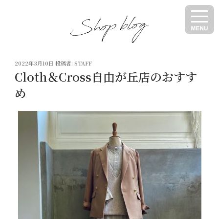
コ
ン
テ
ン
ツ
投
へ
2022年3月10日
投稿者:
STAFF
稿
Cloth＆Cross自由が丘店のおすす
ス
日:
キ
め
ッ
プ