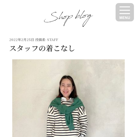
コ
ン
テ
ン
ツ
投
へ
2022年2月25日
投稿者:
STAFF
稿
スタッフの着こなし
ス
日:
キ
ッ
プ