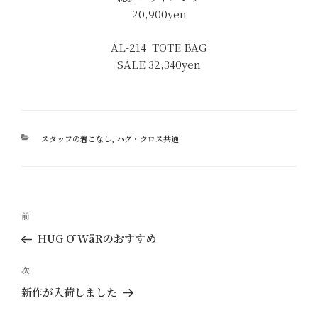
20,900yen
AL-214 TOTE BAG
SALE 32,340yen
カ
スタッフの着こなし
,
ハグ・クロス共通
テ
ゴ
リ
ー
投
過
前
稿
去
HUG Ō WäRのおすすめ
ナ
の
ビ
投
次
次
ゲ
稿
の
新作が入荷しました
ー
投