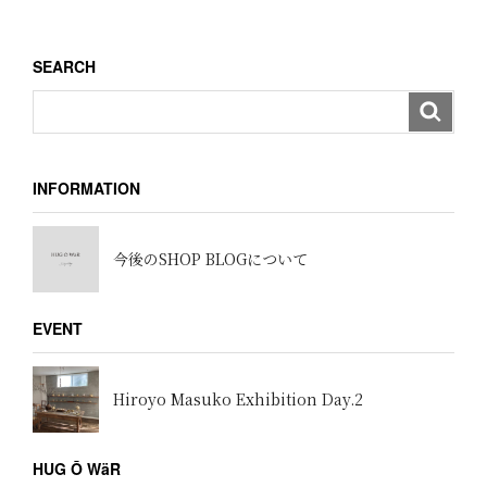
稿
シ
ョ
SEARCH
ン
INFORMATION
今後のSHOP BLOGについて
EVENT
Hiroyo Masuko Exhibition Day.2
HUG Ō WäR