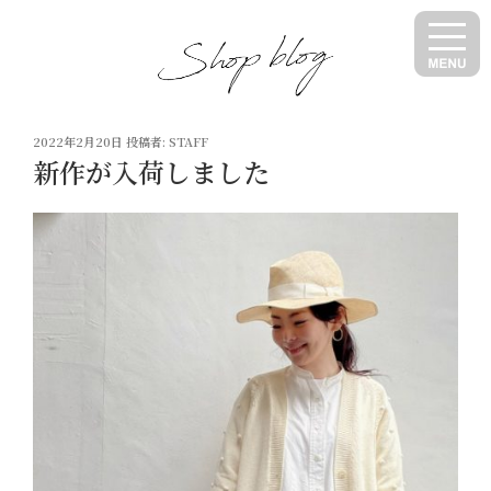
コ
ン
テ
ン
ツ
投
へ
2022年2月20日
投稿者:
STAFF
稿
新作が入荷しました
ス
日:
キ
ッ
プ