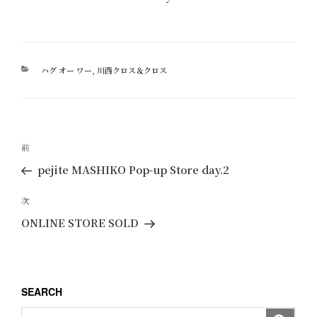
カ
ハグ オー ワー
,
川西クロス＆クロス
テ
ゴ
リ
ー
投
過
前
稿
去
pejite MASHIKO Pop-up Store day.2
ナ
の
ビ
投
次
次
ゲ
稿
の
ONLINE STORE SOLD
ー
投
稿
シ
ョ
SEARCH
ン