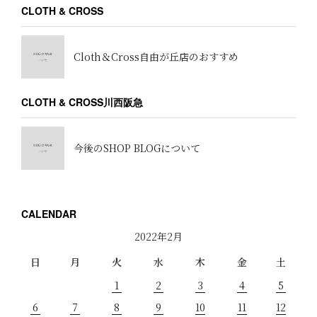
CLOTH & CROSS
Cloth＆Cross自由が丘店のおすすめ
CLOTH & CROSS川西阪急
今後のSHOP BLOGについて
CALENDAR
2022年2月
日
月
火
水
木
金
土
1
2
3
4
5
6
7
8
9
10
11
12