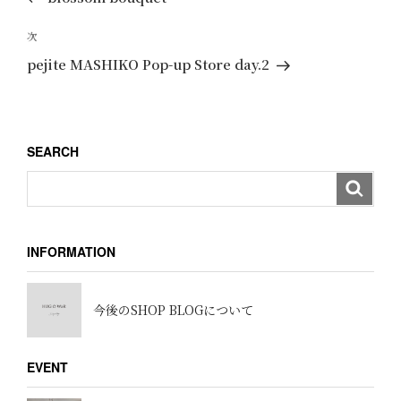
ナ
の
ビ
投
次
次
ゲ
稿
の
pejite MASHIKO Pop-up Store day.2
ー
投
稿
シ
ョ
SEARCH
ン
INFORMATION
今後のSHOP BLOGについて
EVENT