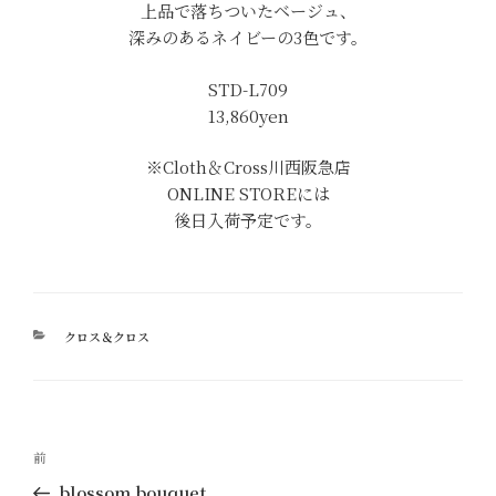
上品で落ちついたベージュ、
深みのあるネイビーの3色です。
STD-L709
13,860yen
※Cloth＆Cross川西阪急店
ONLINE STOREには
後日入荷予定です。
カ
クロス＆クロス
テ
ゴ
リ
ー
投
過
前
稿
去
blossom bouquet