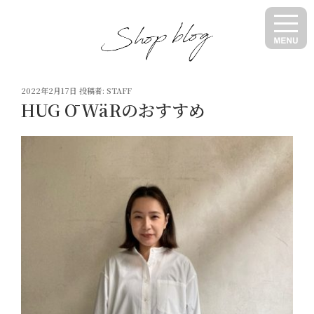
コ
ン
テ
ン
ツ
投
へ
2022年2月17日
投稿者:
STAFF
稿
HUG Ō WäRのおすすめ
ス
日:
キ
ッ
プ