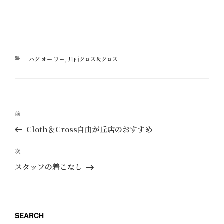
カ
ハグ オー ワー
,
川西クロス＆クロス
テ
ゴ
リ
ー
投
過
前
稿
去
Cloth＆Cross自由が丘店のおすすめ
ナ
の
ビ
投
次
次
ゲ
稿
の
スタッフの着こなし
ー
投
稿
シ
ョ
SEARCH
ン