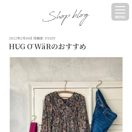
コ
ン
テ
ン
ツ
投
へ
2022年2月10日
投稿者:
STAFF
稿
HUG Ō WäRのおすすめ
ス
日:
キ
ッ
プ