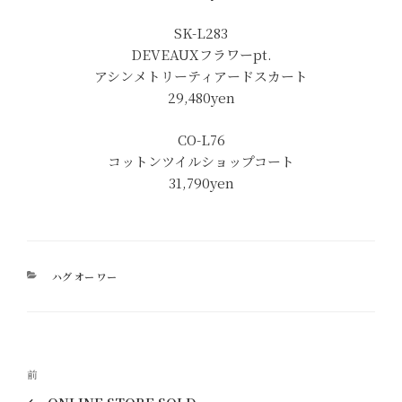
SK-L283
DEVEAUXフラワーpt.
アシンメトリーティアードスカート
29,480yen
CO-L76
コットンツイルショップコート
31,790yen
カ
ハグ オー ワー
テ
ゴ
リ
ー
投
過
前
稿
去