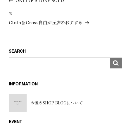
ONLINE STORE SOLD
ナ
の
ビ
投
次
次
ゲ
稿
の
Cloth＆Cross自由が丘店のおすすめ
ー
投
稿
シ
ョ
SEARCH
ン
INFORMATION
今後のSHOP BLOGについて
EVENT