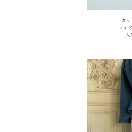
カッ
ティ
入