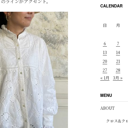
クのラインがアクセント。
CALENDAR
日
月
6
7
13
14
20
21
27
28
« 1月
3月 »
MENU
ABOUT
クロス&ク