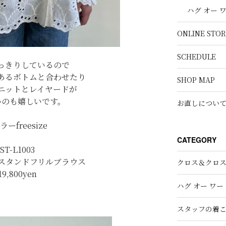
ハグ オー 
ONLINE STOR
SCHEDULE
っきりしているので
あるボトムと合わせたり
SHOP MAP
ニットとレイヤードが
いのも嬉しいです。
お直しについ
ラーfreesize
CATEGORY
ST-L1003
スタンドフリルブラウス
クロス＆クロ
19,800
yen
ハグ オー ワー
スタッフの着