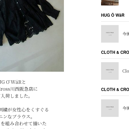
HUG Ō WäR
今後
CLOTH & CR
Cl
UG Ō WäRと
&Cross川西阪急店に
CLOTH & C
が入荷しました。
今後
刺繍が女性心をくすぐる
ニンなブラウス。
スを組み合わせて描いた