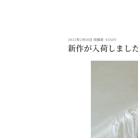
コ
ン
テ
ン
ツ
投
へ
2022年2月10日
投稿者:
STAFF
稿
新作が入荷しまし
ス
日:
キ
ッ
プ