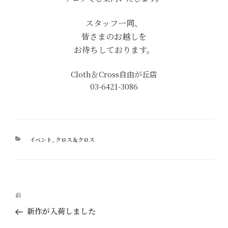
スタッフ一同、
皆さまのお越しを
お待ちしております。
Cloth＆Cross自由が丘店
03-6421-3086
カ
イベント
,
クロス＆クロス
テ
ゴ
リ
ー
投
過
前
稿
去
新作が入荷しました
ナ
の