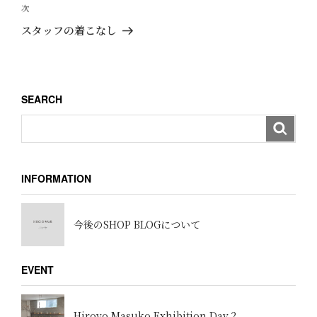
ビ
投
次
次
ゲ
稿
の
スタッフの着こなし
ー
投
稿
シ
ョ
SEARCH
ン
INFORMATION
今後のSHOP BLOGについて
EVENT
Hiroyo Masuko Exhibition Day.2