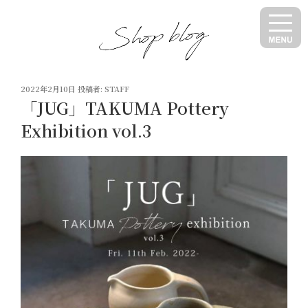
コ
ン
テ
ン
ツ
投
へ
2022年2月10日
投稿者:
STAFF
稿
「JUG」TAKUMA Pottery
ス
日:
キ
Exhibition vol.3
ッ
プ