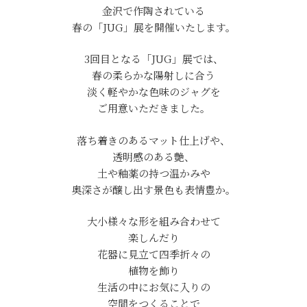
金沢で作陶されている
春の「JUG」展を開催いたします。
3回目となる「JUG」展では、
春の柔らかな陽射しに合う
淡く軽やかな色味のジャグを
ご用意いただきました。
落ち着きのあるマット仕上げや、
透明感のある艶、
土や釉薬の持つ温かみや
奥深さが醸し出す景色も表情豊か。
大小様々な形を組み合わせて
楽しんだり
花器に見立て四季折々の
植物を飾り
生活の中にお気に入りの
空間をつくることで