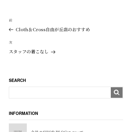
リ
ー
投
過
前
稿
去
Cloth＆Cross自由が丘店のおすすめ
ナ
の
ビ
投
次
次
ゲ
稿
の
スタッフの着こなし
ー
投
稿
シ
ョ
SEARCH
ン
INFORMATION