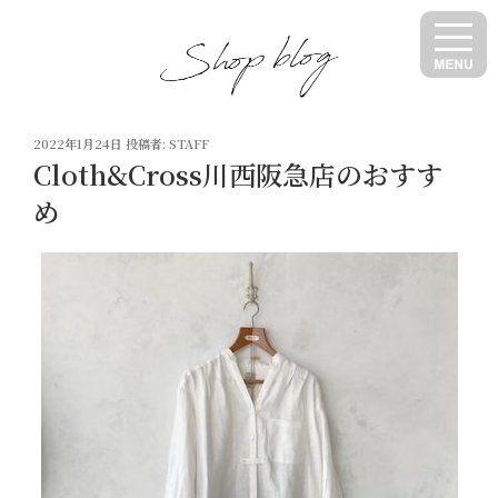
コ
ン
テ
ン
ツ
投
へ
2022年1月24日
投稿者:
STAFF
稿
Cloth&Cross川西阪急店のおすす
ス
日:
キ
め
ッ
プ