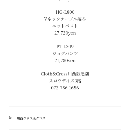
HG-L800
Vネックケーブル編み
ニットベスト
27,720yen
PT-L309
ジョグパンツ
21,780yen
Cloth&Cross川西阪急店
スロウデイズ3階
072-756-1656
カ
川西クロス＆クロス
テ
ゴ