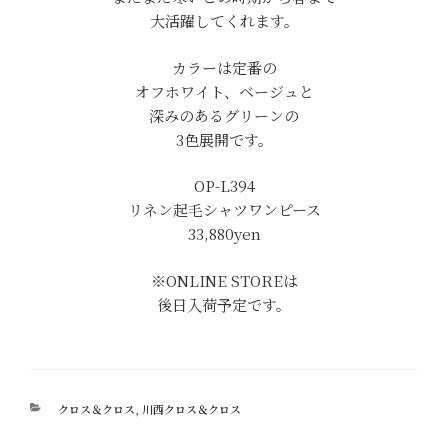
大活躍してくれます。
カラーは定番の
オフホワイト、ベージュと
深みのあるグリーンの
3色展開です。
OP-L394
リネン起毛シャツワンピース
33,880yen
※ONLINE STOREは
後日入荷予定です。
カ
クロス＆クロス
,
川西クロス＆クロス
テ
ゴ