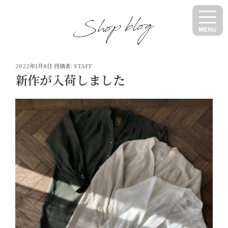
コ
ン
テ
ン
ツ
投
へ
2022年1月8日
投稿者:
STAFF
稿
新作が入荷しました
ス
日:
キ
ッ
プ