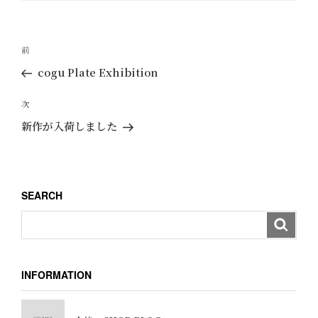
リ
ー
投
過
前
稿
去
cogu Plate Exhibition
ナ
の
ビ
投
次
次
ゲ
稿
の
新作が入荷しました
ー
投
稿
シ
ョ
SEARCH
ン
INFORMATION