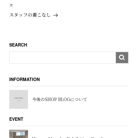
ビ
投
次
次
ゲ
稿
の
スタッフの着こなし
ー
投
稿
シ
ョ
SEARCH
ン
INFORMATION
今後のSHOP BLOGについて
EVENT