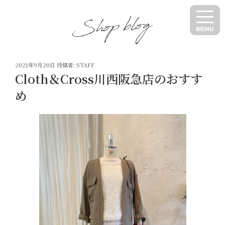
コ
ン
テ
ン
ツ
投
へ
2021年9月20日
投稿者:
STAFF
稿
Cloth＆Cross川西阪急店のおすす
ス
日:
キ
め
ッ
プ