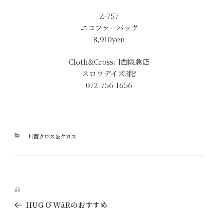
Z-757
エコファーバッグ
8,910yen
Cloth&Cross川西阪急店
スロウデイズ3階
072-756-1656
カ
川西クロス＆クロス
テ
ゴ
リ
ー
投
過
前
稿
去
HUG Ō WäRのおすすめ
ナ
の