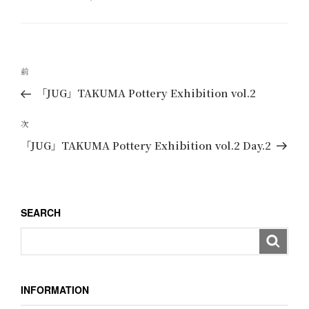
テ
ゴ
リ
ー
投
過
前
稿
去
「JUG」TAKUMA Pottery Exhibition vol.2
ナ
の
ビ
投
次
次
ゲ
稿
の
「JUG」TAKUMA Pottery Exhibition vol.2 Day.2
ー
投
稿
シ
ョ
SEARCH
ン
INFORMATION