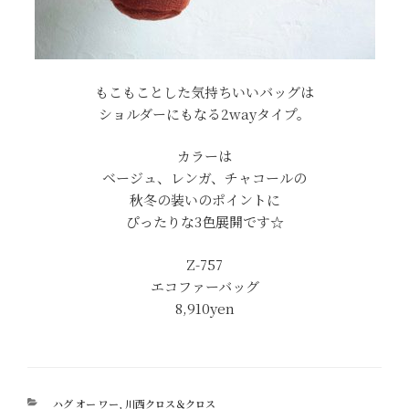
もこもことした気持ちいいバッグは
ショルダーにもなる2wayタイプ。
カラーは
ベージュ、レンガ、チャコールの
秋冬の装いのポイントに
ぴったりな3色展開です☆
Z-757
エコファーバッグ
8,910yen
カ
ハグ オー ワー
,
川西クロス＆クロス