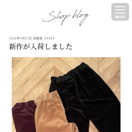
コ
ン
テ
ン
ツ
投
へ
2021年9月17日
投稿者:
STAFF
稿
新作が入荷しました
ス
日:
キ
ッ
プ