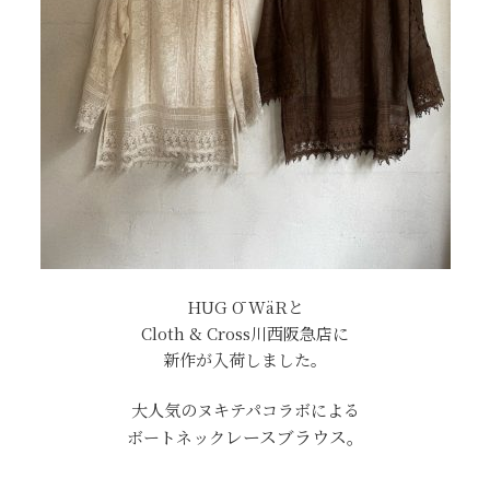
HUG Ō WäRと
Cloth & Cross川西阪急店に
新作が入荷しました。
大人気のヌキテパコラボによる
レース
ブラウス。
ボートネック