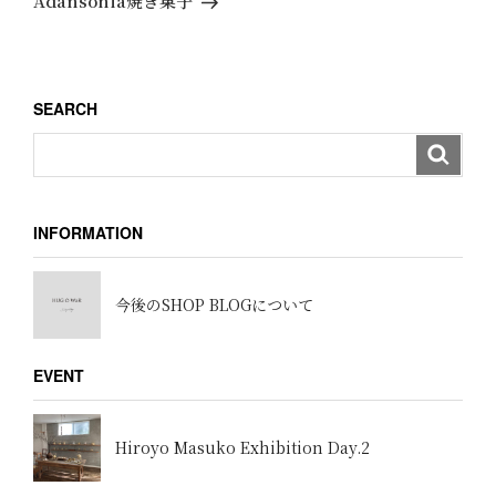
Adansonia焼き菓子
ー
投
稿
シ
ョ
SEARCH
ン
INFORMATION
今後のSHOP BLOGについて
EVENT
Hiroyo Masuko Exhibition Day.2