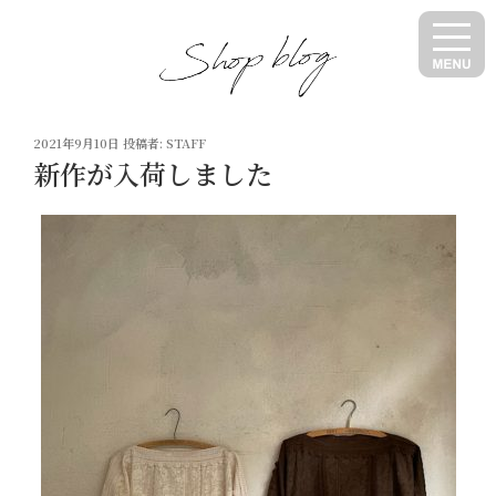
コ
ン
テ
ン
ツ
投
へ
2021年9月10日
投稿者:
STAFF
稿
新作が入荷しました
ス
日:
キ
ッ
プ