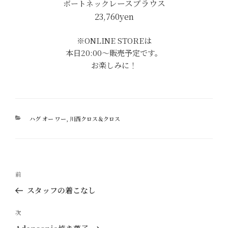
レース
ブラウス
ボートネック
23,760yen
※ONLINE STOREは
本日20:00～販売予定です。
お楽しみに！
カ
ハグ オー ワー
,
川西クロス＆クロス
テ
ゴ
リ
ー
投
過
前
稿
去
スタッフの着こなし
ナ
の
ビ
投
次
次
ゲ
稿
の