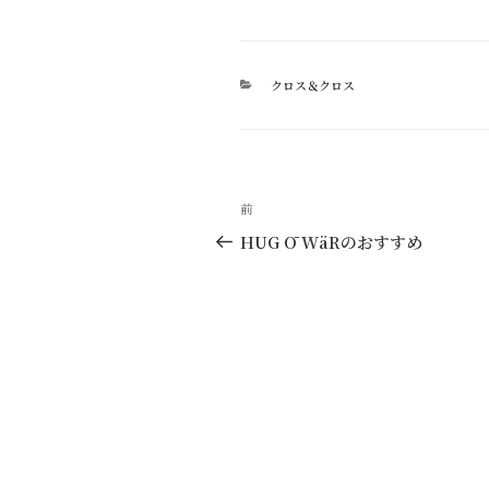
カ
クロス＆クロス
テ
ゴ
リ
ー
投
過
前
稿
去
HUG Ō WäRのおすすめ
の
ナ
投
ビ
稿
ゲ
ー
シ
ョ