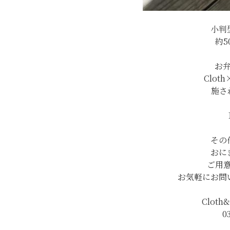
小判
約5
お
Clo
施さ
その
おに
ご用
お気軽にお問
Clot
0