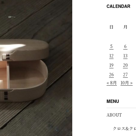
CALENDAR
日
月
5
6
12
13
19
20
26
27
« 8月
10月 »
MENU
ABOUT
クロス&ク