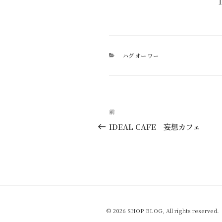
1
カ
ハグ オー ワー
テ
ゴ
リ
ー
投
過
前
稿
去
IDEAL CAFE 妄想カフェ
の
ナ
投
ビ
稿
ゲ
ー
シ
© 2026 SHOP BLOG, All rights reserved.