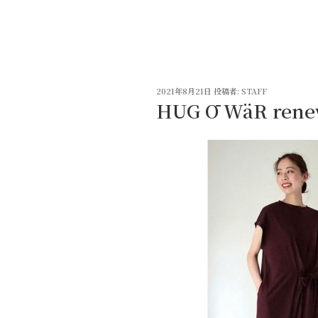
コ
ン
テ
ン
ツ
投
へ
2021年8月21日
投稿者:
STAFF
稿
HUG Ō WäR rene
ス
日:
キ
ッ
プ