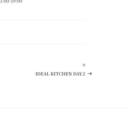
1:00-19:00
次
次
の
IDEAL KITCHEN DAY.2
投
稿