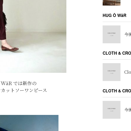
HUG Ō WäR
今後
CLOTH & CR
Cl
̄ WäR では新作の
ンカットソーワンピース
CLOTH & C
今後