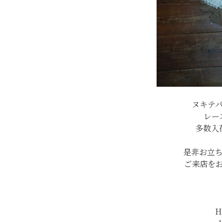
ヌキテ
レー
多数入
是非お立
ご来店を
H