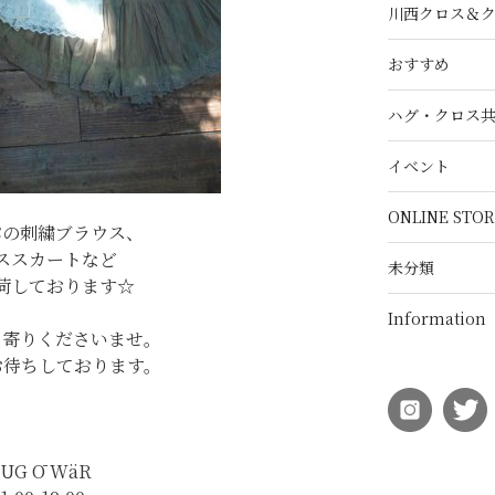
川西クロス＆
おすすめ
ハグ・クロス
イベント
ONLINE STOR
パの刺繍ブラウス、
ススカートなど
未分類
荷しております☆
Information
ち寄りくださいませ。
お待ちしております。
UG Ō WäR