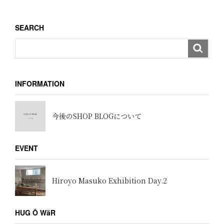
シ
ョ
SEARCH
ン
INFORMATION
今後のSHOP BLOGについて
EVENT
Hiroyo Masuko Exhibition Day.2
HUG Ō WäR