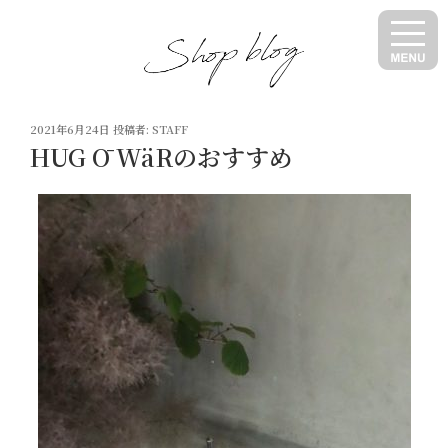
コ
ン
テ
ン
ツ
投
へ
2021年6月24日
投稿者:
STAFF
稿
HUG Ō WäRのおすすめ
ス
日:
キ
ッ
プ