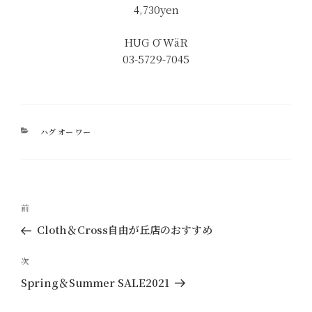
4,730yen
HUG Ō WäR
03-5729-7045
カ
ハグ オー ワー
テ
ゴ
リ
ー
投
過
前
稿
去
Cloth＆Cross自由が丘店のおすすめ
ナ
の
ビ
投
次
次
ゲ
稿
の
Spring＆Summer SALE2021
ー
投
稿