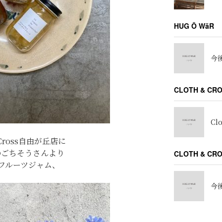
HUG Ō WäR
今後
CLOTH & CR
Cl
＆Cross自由が丘店に
のごちそうさんより
CLOTH & C
フルーツジャム、
今後