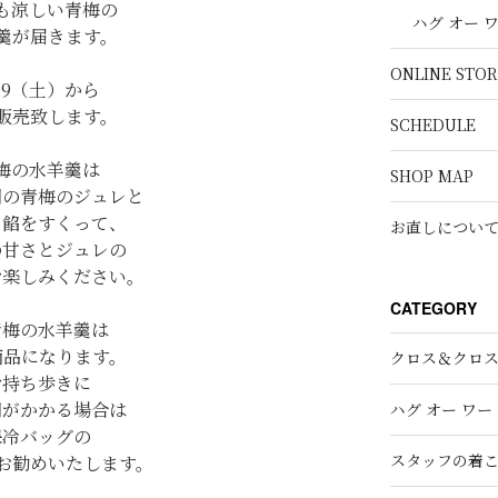
も涼しい青梅の
ハグ オー 
羹が届きます。
ONLINE STOR
/19（土）から
販売致します。
SCHEDULE
梅の水羊羹は
SHOP MAP
明の青梅のジュレと
白餡をすくって、
お直しについ
の甘さとジュレの
お楽しみください。
CATEGORY
青梅の水羊羹は
商品になります。
クロス＆クロ
お持ち歩きに
間がかかる場合は
ハグ オー ワー
保冷バッグの
スタッフの着
お勧めいたします。