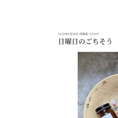
コ
ン
テ
ン
ツ
投
へ
2021年6月18日
投稿者:
STAFF
稿
日曜日のごちそう
ス
日:
キ
ッ
プ