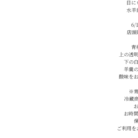
目に
水羊
6
店頭
青
上の透
下の
羊羹
酸味を
※
冷蔵
お時
ご利用を