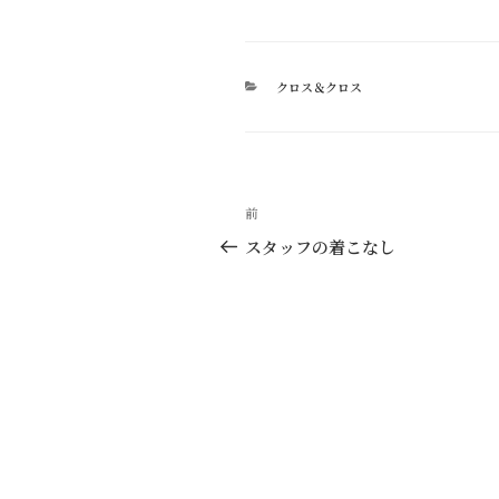
カ
クロス＆クロス
テ
ゴ
リ
ー
投
過
前
稿
去
スタッフの着こなし
の
ナ
投
ビ
稿
ゲ
ー
シ
ョ