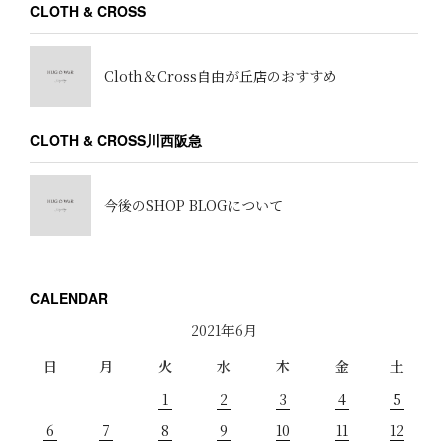
CLOTH & CROSS
Cloth＆Cross自由が丘店のおすすめ
CLOTH & CROSS川西阪急
今後のSHOP BLOGについて
CALENDAR
2021年6月
日
月
火
水
木
金
土
1
2
3
4
5
6
7
8
9
10
11
12