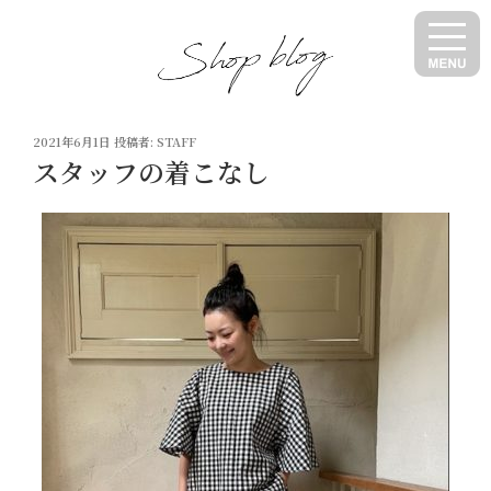
コ
ン
テ
ン
ツ
投
へ
2021年6月1日
投稿者:
STAFF
稿
スタッフの着こなし
ス
日:
キ
ッ
プ