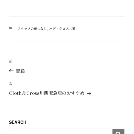
カ
スタッフの着こなし
,
ハグ・クロス共通
テ
ゴ
リ
ー
投
過
前
稿
去
書籍
ナ
の
ビ
投
次
次
ゲ
稿
の
Cloth＆Cross川西阪急店のおすすめ
ー
投
稿
シ
ョ
SEARCH
ン