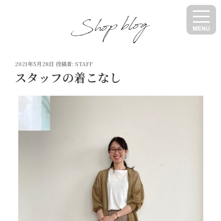
コ
ン
テ
ン
ツ
投
へ
2021年5月28日
投稿者:
STAFF
稿
スタッフの着こなし
ス
日:
キ
ッ
プ