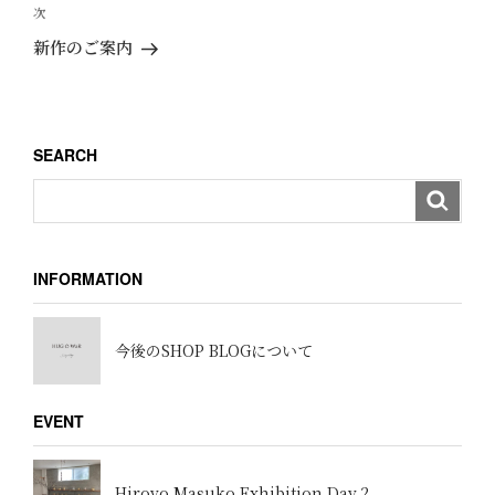
ビ
投
次
次
ゲ
稿
の
新作のご案内
ー
投
稿
シ
ョ
SEARCH
ン
INFORMATION
今後のSHOP BLOGについて
EVENT
Hiroyo Masuko Exhibition Day.2