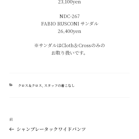
23,100yen
NDC-267
FABIO RUSCONI サンダル
26,400yen
※サンダルはCloth＆Crossのみの
お取り扱いです。
カ
クロス＆クロス
,
スタッフの着こなし
テ
ゴ
リ
ー
投
過
前
稿
去
シャンブレータックワイドパンツ
ナ
の