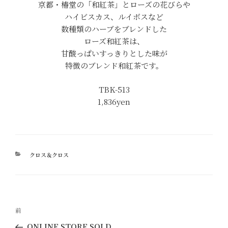
京都・椿堂の「和紅茶」とローズの花びらや
ハイビスカス、ルイボスなど
数種類のハーブをブレンドした
ローズ和紅茶は、
甘酸っぱいすっきりとした味が
特徴のブレンド和紅茶です。
TBK-513
1,836yen
カ
クロス＆クロス
テ
ゴ
リ
ー
投
過
前
稿
去
ONLINE STORE SOLD