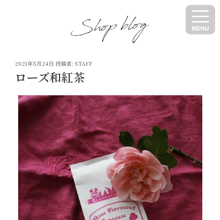
コ
ン
テ
ン
ツ
投
へ
2021年5月24日
投稿者:
STAFF
稿
ローズ和紅茶
ス
日:
キ
ッ
プ