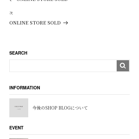
ナ
の
ビ
投
次
次
ゲ
稿
の
ONLINE STORE SOLD
ー
投
稿
シ
ョ
SEARCH
ン
INFORMATION
今後のSHOP BLOGについて
EVENT