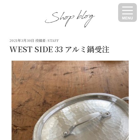
コ
ン
テ
ン
ツ
投
へ
2021年3月30日
投稿者:
STAFF
稿
WEST SIDE 33 アルミ鍋受注
ス
日:
キ
ッ
プ