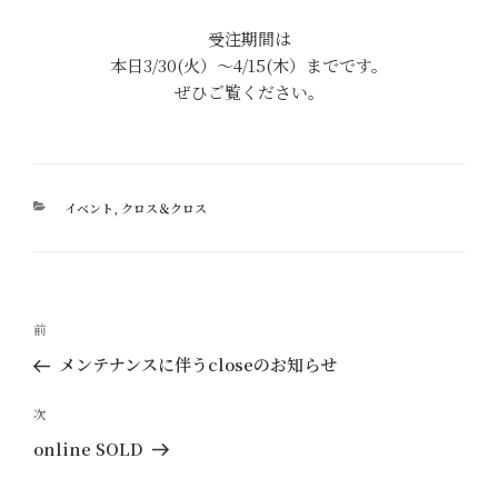
受注期間は
本日3/30(火）～4/15(木）までです。
ぜひご覧ください。
カ
イベント
,
クロス＆クロス
テ
ゴ
リ
ー
投
過
前
稿
去
メンテナンスに伴うcloseのお知らせ
ナ
の
ビ
投
次
次
ゲ
稿
の
online SOLD
ー
投
稿