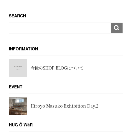
シ
ョ
SEARCH
ン
INFORMATION
今後のSHOP BLOGについて
EVENT
Hiroyo Masuko Exhibition Day.2
HUG Ō WäR