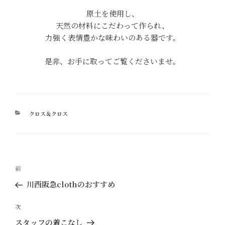
原土を使用し、
天然の材料にこだわって作られ、
力強く表情豊かな味わいのある器です。
是非、お手に取ってご覧くださいませ。
カ
クロス＆クロス
テ
ゴ
リ
ー
投
過
前
稿
去
川西阪急clothのおすすめ
ナ
の
ビ
投
次
次
ゲ
稿
の
スタッフの着こなし