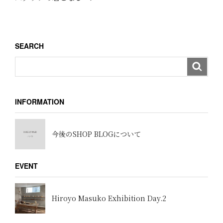
ー
投
稿
シ
ョ
SEARCH
ン
INFORMATION
今後のSHOP BLOGについて
EVENT
Hiroyo Masuko Exhibition Day.2