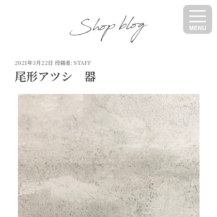
コ
ン
テ
ン
ツ
投
へ
2021年3月22日
投稿者:
STAFF
稿
尾形アツシ 器
ス
日:
キ
ッ
プ